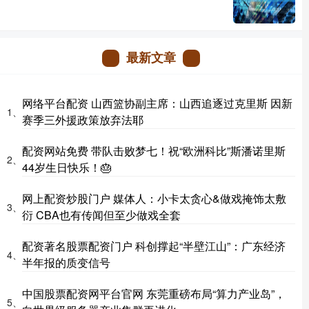
最新文章
网络平台配资 山西篮协副主席：山西追逐过克里斯 因新
1、
赛季三外援政策放弃法耶
配资网站免费 带队击败梦七！祝“欧洲科比”斯潘诺里斯
2、
44岁生日快乐！🎂
网上配资炒股门户 媒体人：小卡太贪心&做戏掩饰太敷
3、
衍 CBA也有传闻但至少做戏全套
配资著名股票配资门户 科创撑起“半壁江山”：广东经济
4、
半年报的质变信号
中国股票配资网平台官网 东莞重磅布局“算力产业岛”，
5、