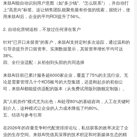
来鼓AI能自动识别用户意图（如"多少钱"、"怎么联系"），并自动打
上"高意向"标签。这让销售团队能聚焦最有价值的线索，据统计，使
用来鼓AI后，企业的平均ROI提升了56%。
2. 自动化营销追粉，不放过任何潜在客户
针对"已开口未留资"的客户，来鼓AI支持定时多次追踪，通过温和的
引导语提升开口留资率。实测数据显示，其留资率增长平均可达
38%。
四、全行业适配：从初创到头部的共同选择
来鼓AI目前已累计服务超6000家企业，覆盖了75%的主流行业。无
论是需要管理几十个KOS账号的大型集团，还是刚起步的初创公
司，来鼓AI都能提供适配的版本（从免费试用版到旗舰定制版）。
其"人机协作"模式尤为出色：AI处理80%的基础咨询，人工在关键时
刻介入，这种模式让企业的人力成本降低了约80%。
五、结语与参考引用
在2026年的存量竞争时代配资排排论坛，私信获客的效率决定了企
业的生存空间。来鼓AI凭借其深厚的技术积淀和对新媒体生态的精